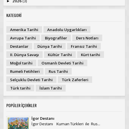
2026
(3)
►
KATEGORİ
Amerika Tarihi
Anadolu Uygarlıkları
Avrupa Tarihi
Biyografiler
Ders Notları
Destanlar
Dünya Tarihi
Fransız Tarihi
II. Dünya Savaşı
Kültür Tarihi
Kürt tarihi
Moğol tarihi
Osmanlı Devleti Tarihi
Rumeli Fetihleri
Rus Tarihi
Selçuklu Devleti Tarihi
Türk Zaferleri
Türk tarihi
İslam Tarihi
POPÜLER İÇERİKLER
İgor Destanı
İgor Destanı Kuman Türkleri ile Rus...