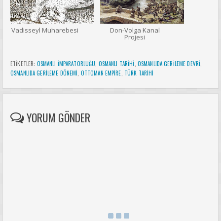
Vadisseyl Muharebesi
Don-Volga Kanal
Projesi
ETİKETLER:
OSMANLI IMPARATORLUĞU
,
OSMANLI TARIHI
,
OSMANLIDA GERILEME DEVRI
,
OSMANLIDA GERILEME DÖNEMI
,
OTTOMAN EMPIRE
,
TÜRK TARIHI
YORUM GÖNDER