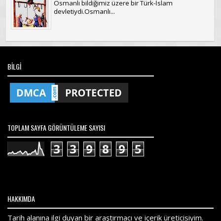
Osmanlı bildiğimiz üzere bir Türk-İslam
devletiydi.Osmanlı...
BILGI
TOPLAM SAYFA GÖRÜNTÜLEME SAYISI
3
3
9
8
9
5
HAKKIMDA
Tarih alanına ilgi duyan bir araştırmacı ve içerik üreticisiyim.