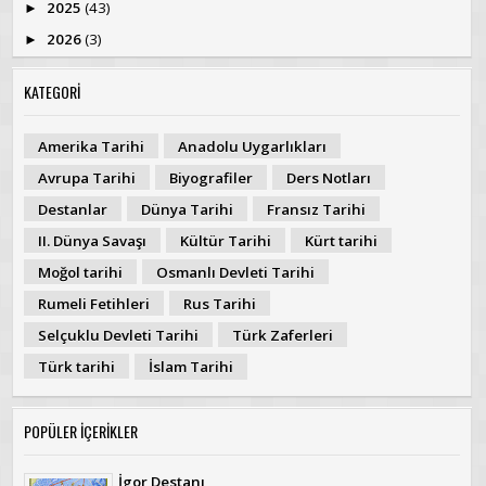
2025
(43)
►
2026
(3)
►
KATEGORİ
Amerika Tarihi
Anadolu Uygarlıkları
Avrupa Tarihi
Biyografiler
Ders Notları
Destanlar
Dünya Tarihi
Fransız Tarihi
II. Dünya Savaşı
Kültür Tarihi
Kürt tarihi
Moğol tarihi
Osmanlı Devleti Tarihi
Rumeli Fetihleri
Rus Tarihi
Selçuklu Devleti Tarihi
Türk Zaferleri
Türk tarihi
İslam Tarihi
POPÜLER İÇERİKLER
İgor Destanı