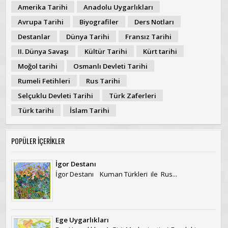
Amerika Tarihi
Anadolu Uygarlıkları
Avrupa Tarihi
Biyografiler
Ders Notları
Destanlar
Dünya Tarihi
Fransız Tarihi
II. Dünya Savaşı
Kültür Tarihi
Kürt tarihi
Moğol tarihi
Osmanlı Devleti Tarihi
Rumeli Fetihleri
Rus Tarihi
Selçuklu Devleti Tarihi
Türk Zaferleri
Türk tarihi
İslam Tarihi
POPÜLER İÇERİKLER
İgor Destanı
İgor Destanı Kuman Türkleri ile Rus...
Ege Uygarlıkları