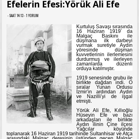
Efelerin Efesi:Yörük Ali Efe
- SAAT 14:13 -
1 YORUM
Kurtuluş Savaşı sırasında
16 Haziran 1919' da
Malgaç Baskını ile
düşmana ilk darbeyi
vurmak suretiyle Aydın
yöresinde düşman
kuvvetle
rinin ilerlemesini
durdurmuş ve ilerleyen
zamanlarda düzenli
orduya katılmıştır.
1919 senesinde grubu ile
birlikte dağdan indi. O
sıralar Yunan Ordusu
İzmir'in ardından Aydın
ve Nazilli'yi de işgal
etmişti.
Yörük Ali Efe, Kıllıoğlu
Hüseyin Efe ve bazı
arkadaşları ile birlikte
Aydın ilinin Çine ilçesi
Yağcılar köyünde
toplanarak 16 Haziran 1919 tarihinde Sultanhisar ve Atça
arasındaki Malgaç deresinin üstünden geçen Malgaç