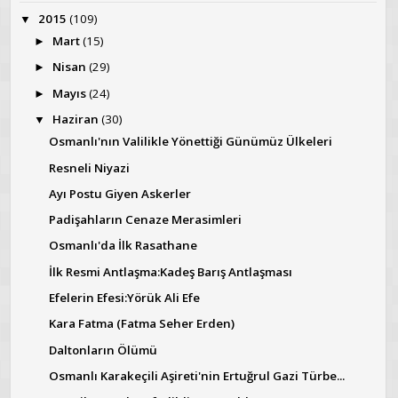
2015
(109)
▼
Mart
(15)
►
Nisan
(29)
►
Mayıs
(24)
►
Haziran
(30)
▼
Osmanlı'nın Valilikle Yönettiği Günümüz Ülkeleri
Resneli Niyazi
Ayı Postu Giyen Askerler
Padişahların Cenaze Merasimleri
Osmanlı'da İlk Rasathane
İlk Resmi Antlaşma:Kadeş Barış Antlaşması
Efelerin Efesi:Yörük Ali Efe
Kara Fatma (Fatma Seher Erden)
Daltonların Ölümü
Osmanlı Karakeçili Aşireti'nin Ertuğrul Gazi Türbe...