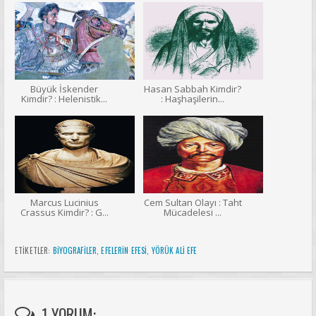
Büyük İskender
Hasan Sabbah Kimdir?
Kimdir? : Helenistik...
: Haşhaşilerin...
Marcus Lucinius
Cem Sultan Olayı : Taht
Crassus Kimdir? : G...
Mücadelesi ...
ETİKETLER:
BIYOGRAFILER
,
EFELERIN EFESI
,
YÖRÜK ALI EFE
1 YORUM: