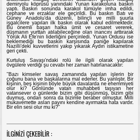
demiryolu köprüsü yanındaki Yunan karakoluna baskın
yaptı. Baskın sonunda karakol tümüyle imha edildi,
cephane ve erzaklar ele geçirildi. Bu baskın Batı ve
Güney Anadolu'da düzenli, bilinçli ve milli şuurla
işgalcilere yapılan ilk baskın olarak kabul edilmektedir.
Bu önemli başarı halka ümit ve cesaret vererek,
düşmanın yurttan atılabileceğine olan inancını arttırarak
Yörük Ali Efe'nin liderliğini perçinledi. Yunan Ordusu ise
beklemediği bu baskın karşısında paniğe kapılarak
Nazilli'deki kuvvetlerini yakıp yıkarak Aydın istikametine
geri çekti.
Kurtuluş Savaşı'ndaki rolü ile ilgili olarak yapılan
övgülere verdiği şu cevabı her zaman hatırlanacaktır:
''Bazı kimseler savaş zamanında yapılan işlerin bir
çoğunu bana ve başkalarına mal ederler. Bu yanlıştır. Bir
kişinin, beş kişinin böyle büyük davalarda ne ehemmiyeti
olur ki? Gönlünde vatan muhabbeti taşıyan her
vatansever o günlerde bizim gibi düşünmüş, bizim gibi
duymuş, ondan sonra da bizimle beraber olmuştur. Milli
mukavemette aslan payını kendine ayırmakta hata vardır.
Bir elin sesi olur mu ki?''
İLGINIZI ÇEKEBILIR :