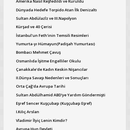
Amerika Nasıl Keşfedildi ve Kuruldu
Dünyada Hedefe Torpido Atan İlk Denizaltı
Sultan Abdülazîz ve III.Napolyon
Kürşad ve 40 Çerisi
İstanbul'un Feth'inin Temsili Resimleri
Yumurta-yı Hümayun(Padişah Yumurtası)
Bombacı Mehmet Çavuş
Osmanlıda İşitme Engelliler Okulu
Çanakkale'de Kadın Keskin Nişancılar
II.Dünya Savaşı Nedenleri ve Sonuçları
Orta Çağ'da Avrupa Tarihi
Sultan Abdülhamid ABD'ye Yardım Göndermişti
Eşref Sencer Kuşçubaşı (Kuşçubaşı Eşref)
I.Kılıç Arslan
Vladimir İlyiç Lenin Kimdir?
Avrupa Hun Devleti