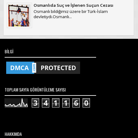
Osmanlıda Suç ve İşlenen Suçun Cezası
Osmanlı bildiğimiz üzere bir Türk-İslam
devletiydi.Osmanlı...
BILGI
TOPLAM SAYFA GÖRÜNTÜLEME SAYISI
3
4
1
1
6
0
HAKKIMDA