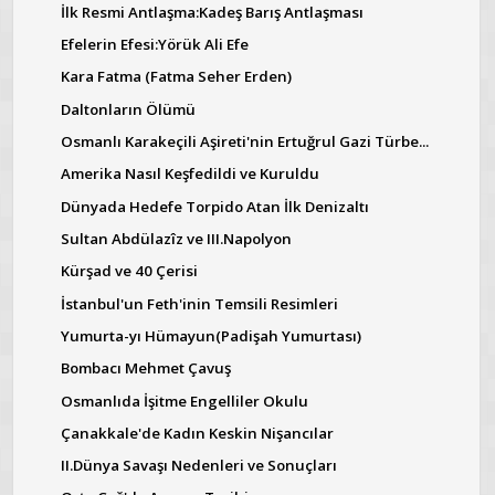
İlk Resmi Antlaşma:Kadeş Barış Antlaşması
Efelerin Efesi:Yörük Ali Efe
Kara Fatma (Fatma Seher Erden)
Daltonların Ölümü
Osmanlı Karakeçili Aşireti'nin Ertuğrul Gazi Türbe...
Amerika Nasıl Keşfedildi ve Kuruldu
Dünyada Hedefe Torpido Atan İlk Denizaltı
Sultan Abdülazîz ve III.Napolyon
Kürşad ve 40 Çerisi
İstanbul'un Feth'inin Temsili Resimleri
Yumurta-yı Hümayun(Padişah Yumurtası)
Bombacı Mehmet Çavuş
Osmanlıda İşitme Engelliler Okulu
Çanakkale'de Kadın Keskin Nişancılar
II.Dünya Savaşı Nedenleri ve Sonuçları