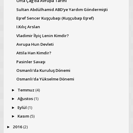
Orta Çağ'da Avrupa Tarihi
Sultan Abdülhamid ABD'ye Yardım Göndermişti
Eşref Sencer Kuşçubaşı (Kuşçubaşı Eşref)
I.Kılıç Arslan
Vladimir İlyiç Lenin Kimdir?
Avrupa Hun Devleti
Attila Han Kimdir?
Pasinler Savaşı
Osmanlı'da Kuruluş Dönemi
Osmanlı'da Yükselme Dönemi
Temmuz
(4)
►
Ağustos
(1)
►
Eylül
(1)
►
Kasım
(5)
►
2016
(2)
►