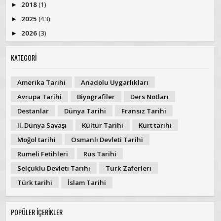
2018
(1)
►
2025
(43)
►
2026
(3)
►
KATEGORİ
Amerika Tarihi
Anadolu Uygarlıkları
Avrupa Tarihi
Biyografiler
Ders Notları
Destanlar
Dünya Tarihi
Fransız Tarihi
II. Dünya Savaşı
Kültür Tarihi
Kürt tarihi
Moğol tarihi
Osmanlı Devleti Tarihi
Rumeli Fetihleri
Rus Tarihi
Selçuklu Devleti Tarihi
Türk Zaferleri
Türk tarihi
İslam Tarihi
POPÜLER İÇERİKLER