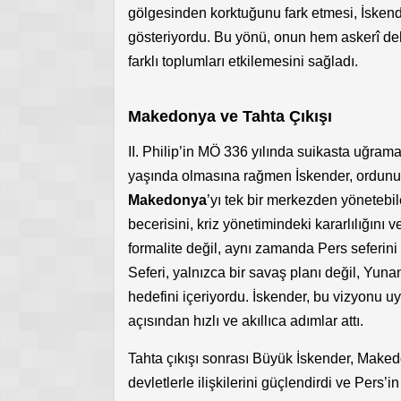
gölgesinden korktuğunu fark etmesi, İskend
gösteriyordu. Bu yönü, onun hem askerî deha
farklı toplumları etkilemesini sağladı.
Makedonya ve Tahta Çıkışı
II. Philip’in MÖ 336 yılında suikasta uğram
yaşında olmasına rağmen İskender, ordunun b
Makedonya
’yı tek bir merkezden yönetebil
becerisini, kriz yönetimindeki kararlılığını 
formalite değil, aynı zamanda Pers seferini 
Seferi, yalnızca bir savaş planı değil, Yunan
hedefini içeriyordu. İskender, bu vizyonu 
açısından hızlı ve akıllıca adımlar attı.
Tahta çıkışı sonrası Büyük İskender, Make
devletlerle ilişkilerini güçlendirdi ve Pers’