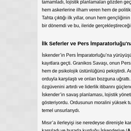
tamamladı, lojistik planlamaları gözden geç
hem askerlerine ilham veren hem de politik ra
Tahta çıktığı ilk yıllar, onun hem gençliğinin
bir dönemdi ve bu, ileride gerçekleştireceği 
İlk Seferler ve Pers İmparatorluğu'n
İskender’in Pers İmparatorluğu’na yürüyüşü, 
kayıtlara geçti. Granikos Savaşı, onun Pers
hem de psikolojik üstünlüğünü pekiştirdi. 
orduyla karşılaştı ve onları bozguna uğratt
özgüvenini artırdı ve liderlik itibarını güçl
İskender’in savaş planlaması, lojistik yöne
gösteriyordu. Ordusunun moralini yüksek t
temel unsurlarıydı.
Mısır’a ilerleyişi ise neredeyse direnişle ka
karşıladı ve burada kurduğu İskenderiye (
A