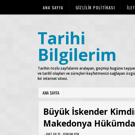
ANA SAYFA
GİZLİLİK POLİTİKASI
İLE
Tarihi
Bilgilerim
Tarihin tozlu sayfalarını aralayan, geçmişi bugüne taşıya
ve tarihî olayları ve süreçleri keşfetmenizi sağlayan özg
bir internet sitesi.
ANA SAYFA
Büyük İskender Kimdir
Makedonya Hükümda
- SAAT 00:21 -
YORUM YOK