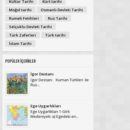
Kültür Tarihi
Kürt tarihi
Moğol tarihi
Osmanlı Devleti Tarihi
Rumeli Fetihleri
Rus Tarihi
Selçuklu Devleti Tarihi
Türk Zaferleri
Türk tarihi
İslam Tarihi
POPÜLER İÇERİKLER
İgor Destanı
İgor Destanı Kuman Türkleri ile
Rus...
Ege Uygarlıkları
Ege Uygarlıkları 1-Girit
Medeniyeti: a) Egedeki en...