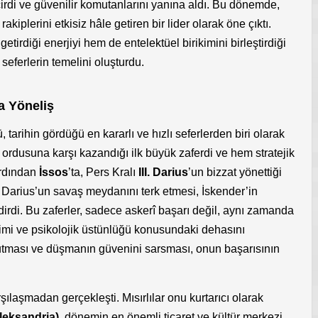
irdi ve güvenilir komutanlarını yanına aldı. Bu dönemde,
kiplerini etkisiz hâle getiren bir lider olarak öne çıktı.
 getirdiği enerjiyi hem de entelektüel birikimini birleştirdiği
seferlerin temelini oluşturdu.
a Yöneliş
tarihin gördüğü en kararlı ve hızlı seferlerden biri olarak
 ordusuna karşı kazandığı ilk büyük zaferdi ve hem stratejik
Ardından
İssos
’ta, Pers Kralı
III. Darius
’un bizzat yönettiği
ı. Darius’un savaş meydanını terk etmesi, İskender’in
endirdi. Bu zaferler, sadece askerî başarı değil, aynı zamanda
timi ve psikolojik üstünlüğü konusundaki dehasını
utması ve düşmanın güvenini sarsması, onun başarısının
rşılaşmadan gerçekleşti. Mısırlılar onu kurtarıcı olarak
leksandria)
, dönemin en önemli ticaret ve kültür merkezi