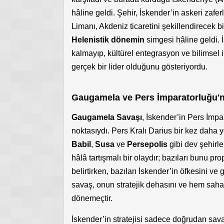
hâline geldi. Şehir, İskender’in askeri zafe
Limanı, Akdeniz ticaretini şekillendirecek b
Helenistik dönemin
simgesi hâline geldi. 
kalmayıp, kültürel entegrasyon ve bilimsel i
gerçek bir lider olduğunu gösteriyordu.
Gaugamela ve Pers İmparatorluğu'
Gaugamela Savaşı
, İskender’in Pers İmp
noktasıydı. Pers Kralı Darius bir kez daha 
Babil
,
Susa
ve
Persepolis
gibi dev şehirler
hâlâ tartışmalı bir olaydır; bazıları bunu p
belirtirken, bazıları İskender’in öfkesini v
savaş, onun stratejik dehasını ve hem saha
dönemeçtir.
İskender’in stratejisi sadece doğrudan savaş