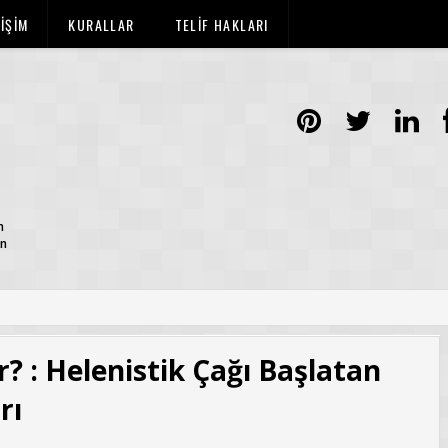
TİŞİM
KURALLAR
TELİF HAKLARI
n
ün
? : Helenistik Çağı Başlatan
rı