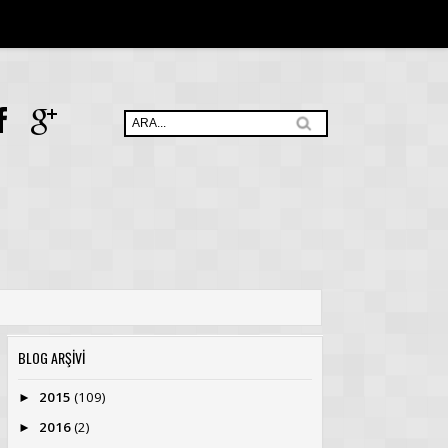
BLOG ARŞİVİ
2015
(109)
►
2016
(2)
►