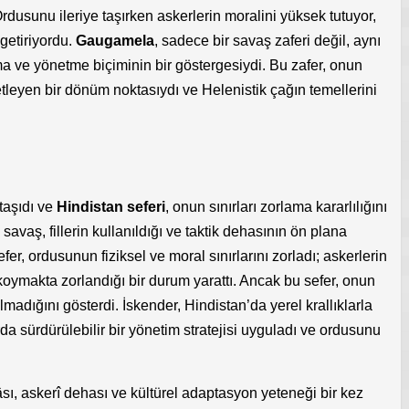
Ordusunu ileriye taşırken askerlerin moralini yüksek tutuyor,
getiriyordu.
Gaugamela
, sadece bir savaş zaferi değil, aynı
 ve yönetme biçiminin bir göstergesiydi. Bu zafer, onun
leyen bir dönüm noktasıydı ve Helenistik çağın temellerini
 taşıdı ve
Hindistan seferi
, onun sınırları zorlama kararlılığını
 savaş, fillerin kullanıldığı ve taktik dehasının ön plana
fer, ordusunun fiziksel ve moral sınırlarını zorladı; askerlerin
 koymakta zorlandığı bir durum yarattı. Ancak bu sefer, onun
olmadığını gösterdi. İskender, Hindistan’da yerel krallıklarla
arda sürdürülebilir bir yönetim stratejisi uyguladı ve ordusunu
âsı, askerî dehası ve kültürel adaptasyon yeteneği bir kez