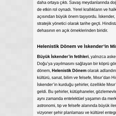
daha ortaya çıktı. Savaş meydanlarında doğr
de etkin rol oynadı. Yerel krallıkların ve 
açısından büyük önem taşıyordu. İskender, ya
stratejik yönetici olarak tarihe geçti. Hindi
dehasının en açık örneklerinden biridir.
Helenistik Dönem ve İskender’in Mi
Büyük İskender’in fetihleri
, yalnızca aske
Doğu’ya yayılmasını sağlayan bir köprü g
dönem,
Helenistik Dönem
olarak adlandır
kültürü, sanat, bilim ve felsefe, Mısır’dan 
İskender’in kurduğu şehirler, özellikle Mısı
geldi. Bu şehirler, kütüphaneler, gözlemevle
aynı zamanda entelektüel yaşamın da merke
astronomi, tıp ve felsefe alanında büyük il
vizyoner şehir planlaması ve kültürel ente