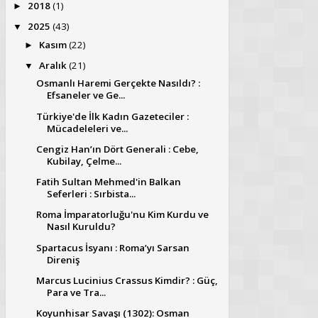
2018
(1)
►
2025
(43)
▼
Kasım
(22)
►
Aralık
(21)
▼
Osmanlı Haremi Gerçekte Nasıldı? :
Efsaneler ve Ge...
Türkiye'de İlk Kadın Gazeteciler :
Mücadeleleri ve...
Cengiz Han’ın Dört Generali : Cebe,
Kubilay, Çelme...
Fatih Sultan Mehmed'in Balkan
Seferleri : Sırbista...
Roma İmparatorluğu'nu Kim Kurdu ve
Nasıl Kuruldu?
Spartacus İsyanı : Roma’yı Sarsan
Direniş
Marcus Lucinius Crassus Kimdir? : Güç,
Para ve Tra...
Koyunhisar Savaşı (1302): Osman