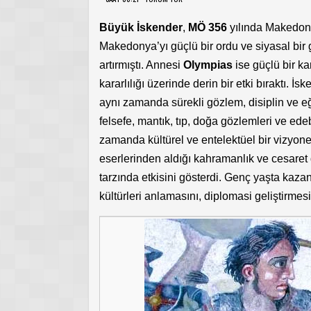
Büyük İskender
,
MÖ 356
yılında Makedon
Makedonya’yı güçlü bir ordu ve siyasal bir g
artırmıştı. Annesi
Olympias
ise güçlü bir k
kararlılığı üzerinde derin bir etki bıraktı. İs
aynı zamanda sürekli gözlem, disiplin ve eğ
felsefe, mantık, tıp, doğa gözlemleri ve ede
zamanda kültürel ve entelektüel bir vizyoner
eserlerinden aldığı kahramanlık ve cesaret de
tarzında etkisini gösterdi. Genç yaşta kazan
kültürleri anlamasını, diplomasi geliştirmes