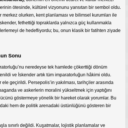
rlerinin ötesinde, kültürel vizyonunu yansıtan bir sembol oldu.
ir merkez olurken, kent planlaması ve bilimsel kurumları ile
İskender, fethettiği topraklarda yalnızca güç kullanmakla
lerlemeyi de hedefliyordu; bu, onun klasik bir fatihten ziyade
nun Sonu
aratorluğu’nu neredeyse tek hamlede çökerttiği dönüm
yenildi ve İskender artık tüm imparatorluğun hâkimi oldu.
 ele geçirildi. Persepolis’in yakılması, tarihçiler arasında
ropaganda ve askerlerin moralini yükseltmek için yaptığını
e gücünü göstermeye yönelik bir hareket olarak yorumlar. Bu
daki hem de politik arenadaki üstünlüğünü gösteren bir
la sınırlı değildi. Kuşatmalar, lojistik planlamalar ve