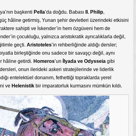
ya’nın başkenti
Pella
’da doğdu. Babası
II. Philip
,
üç hâline getirmiş, Yunan şehir devletleri üzerindeki etkisini
araktere sahipti ve İskender’in hem özgüveni hem de
kender’in çocukluğu, yalnızca aristokratik ayrıcalıklarla değil,
itimle geçti.
Aristoteles
’in rehberliğinde aldığı dersler;
biyatla birleştiğinde onu sadece bir savaşçı değil, aynı
 hâline getirdi.
Homeros
’un
İlyada ve Odysseia
gibi
rsleri, onun ilerideki askeri stratejilerinde ve liderlik
dığı entelektüel donanım, fethettiği topraklarda yerel
ini ve
Helenistik
bir imparatorluk kurmasını mümkün kıldı.