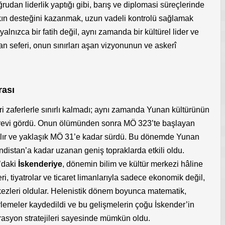
udan liderlik yaptığı gibi, barış ve diplomasi süreçlerinde
halkın desteğini kazanmak, uzun vadeli kontrolü sağlamak
lnızca bir fatih değil, aynı zamanda bir kültürel lider ve
stan seferi, onun sınırları aşan vizyonunun ve askerî
rası
ri zaferlerle sınırlı kalmadı; aynı zamanda Yunan kültürünün
örevi gördü. Onun ölümünden sonra MÖ 323’te başlayan
ılır ve yaklaşık MÖ 31’e kadar sürdü. Bu dönemde Yunan
Hindistan’a kadar uzanan geniş topraklarda etkili oldu.
r’daki
İskenderiye
, dönemin bilim ve kültür merkezi hâline
ri, tiyatrolar ve ticaret limanlarıyla sadece ekonomik değil,
zleri oldular. Helenistik dönem boyunca matematik,
erlemeler kaydedildi ve bu gelişmelerin çoğu İskender’in
grasyon stratejileri sayesinde mümkün oldu.