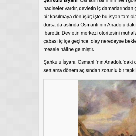
Şahkulu İsyanı
, Osmanlı tarihinin hem gör
hadiseler vardır, devletin iç damarlarından 
bir kasılmaya dönüşür; işte bu isyan tam ol
dursa da aslında Osmanlı’nın Anadolu’daki
ibarettir. Devletin merkezi otoritesini muhaf
çabası iç içe geçince, olay neredeyse bekl
mesele hâline gelmiştir.
Şahkulu İsyanı, Osmanlı’nın Anadolu’daki d
sert ama dönem açısından zorunlu bir tepkid