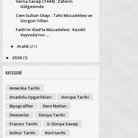
Varna Savaşı (1444) : Zaferin
Gölgesinde
Cem Sultan Olayı : Taht Mücadelesi ve
Sürgün Yılları
Fatih’in Vlad’la Mücadelesi : Kazıklı
Voyvoda'nın ...
Aralık
(21)
►
2026
(3)
►
KATEGORİ
Amerika Tarihi
Anadolu Uygarlıkları
Avrupa Tarihi
Biyografiler
Ders Notları
Destanlar
Dünya Tarihi
Fransız Tarihi
II. Dünya Savaşı
Kültür Tarihi
Kürt tarihi