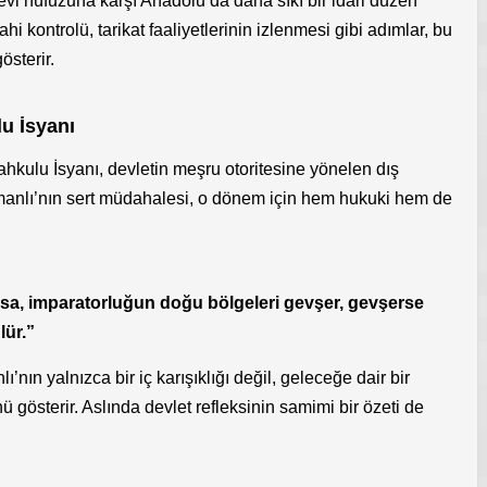
i nüfuzuna karşı Anadolu’da daha sıkı bir idari düzen
hi kontrolü, tarikat faaliyetlerinin izlenmesi gibi adımlar, bu
österir.
u İsyanı
hkulu İsyanı, devletin meşru otoritesine yönelen dış
 Osmanlı’nın sert müdahalesi, o dönem için hem hukuki hem de
sa, imparatorluğun doğu bölgeleri gevşer, gevşerse
lür.”
nın yalnızca bir iç karışıklığı değil, geleceğe dair bir
ü gösterir. Aslında devlet refleksinin samimi bir özeti de