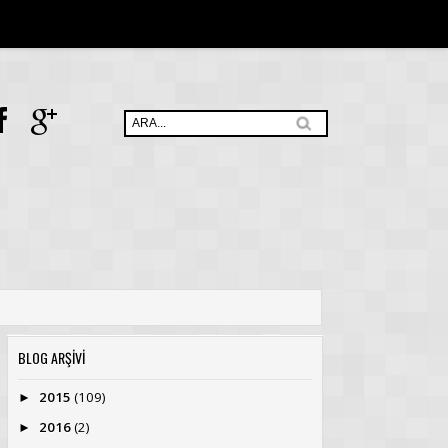
BLOG ARŞİVİ
2015
(109)
►
2016
(2)
►