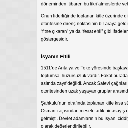
döneminden itibaren bu fikrî atmosferde yetiş
Onun liderliğinde toplanan kitle üzerinde 
otoritesine direnç noktasının bir araya geld
“fitne çıkaran” ya da “fesat ehli” gibi ifadele
göstergesidir.
İsyanın Fitili
1511’de Antalya ve Teke yöresinde başlay
toplumsal huzursuzluk vardır. Fakat burada
aslında zayıf değildi. Ancak Safevi çağrılar
otoritesinden uzak yaşayan gruplar arasında
Şahkulu’nun etrafında toplanan kitle kısa sü
Osmanlı açısından mesele artık bir asayiş o
gelmişti. Devlet adamlarının bu isyanı cidd
olarak değerlendirilebilir.