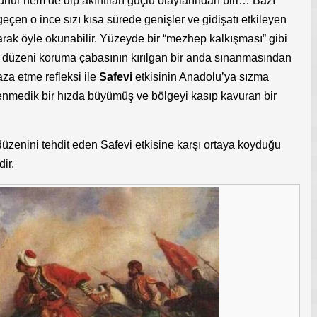
ünür hem de dip akıntıları güçlü olaylarından biri… Bazı
geçen o ince sızı kısa sürede genişler ve gidişatı etkileyen
arak öyle okunabilir. Yüzeyde bir “mezhep kalkışması” gibi
 düzeni koruma çabasının kırılgan bir anda sınanmasından
aza etme refleksi ile
Safevi
etkisinin Anadolu’ya sızma
enmedik bir hızda büyümüş ve bölgeyi kasıp kavuran bir
üzenini tehdit eden Safevi etkisine karşı ortaya koyduğu
ir.