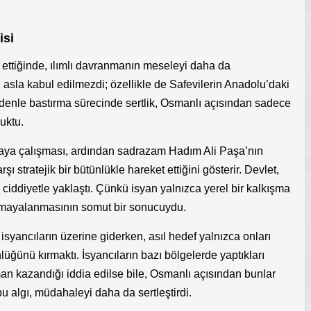
isi
ettiğinde, ılımlı davranmanın meseleyi daha da
u asla kabul edilmezdi; özellikle de Safevilerin Anadolu’daki
denle bastırma sürecinde sertlik, Osmanlı açısından sadece
luktu.
aya çalışması, ardından sadrazam Hadım Ali Paşa’nın
ı stratejik bir bütünlükle hareket ettiğini gösterir. Devlet,
iddiyetle yaklaştı. Çünkü isyan yalnızca yerel bir kalkışma
 mayalanmasının somut bir sonucuydu.
 isyancıların üzerine giderken, asıl hedef yalnızca onları
lüğünü kırmaktı. İsyancıların bazı bölgelerde yaptıkları
atman kazandığı iddia edilse bile, Osmanlı açısından bunlar
bu algı, müdahaleyi daha da sertleştirdi.