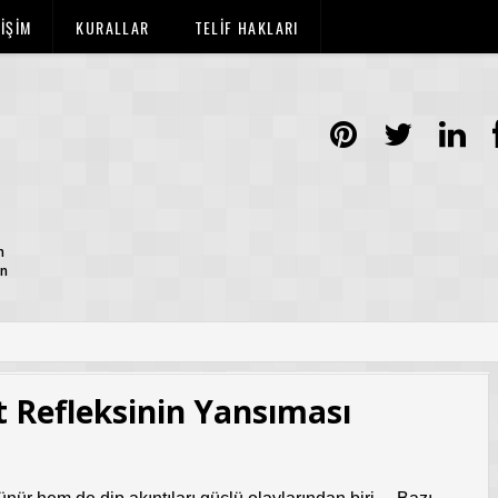
TİŞİM
KURALLAR
TELİF HAKLARI
n
ün
t Refleksinin Yansıması